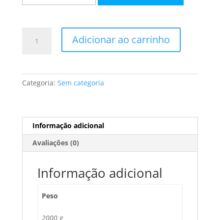
Puqpress
Adicionar ao carrinho
M2
Base
para
moinho
Categoria:
Sem categoria
Victoria
Arduino
(Mythos
1
Informação adicional
e
Avaliações (0)
2)
quantidade
Informação adicional
Peso
2000 g