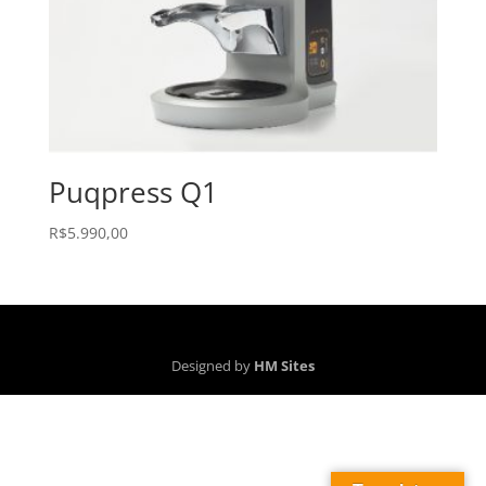
Puqpress Q1
R$
5.990,00
Designed by
HM Sites