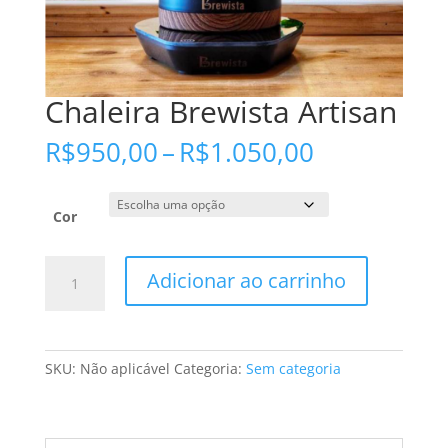
Chaleira Brewista Artisan
Faixa
R$
950,00
–
R$
1.050,00
de
preço:
R$950,00
Cor
através
R$1.050,00
Chaleira
Adicionar ao carrinho
Brewista
Artisan
quantidade
SKU:
Não aplicável
Categoria:
Sem categoria